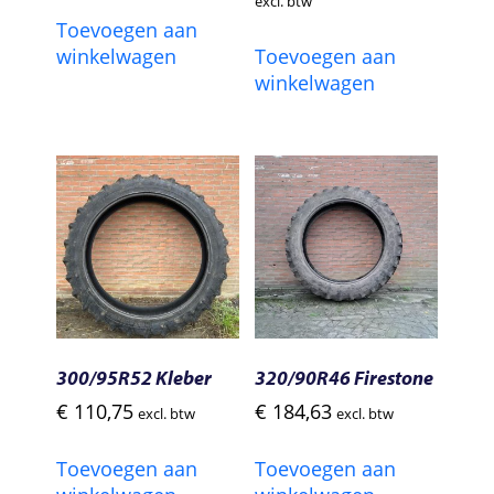
excl. btw
was:
is:
Toevoegen aan
€ 500,18.
€ 480,26
winkelwagen
Toevoegen aan
winkelwagen
300/95R52 Kleber
320/90R46 Firestone
€
110,75
€
184,63
excl. btw
excl. btw
Toevoegen aan
Toevoegen aan