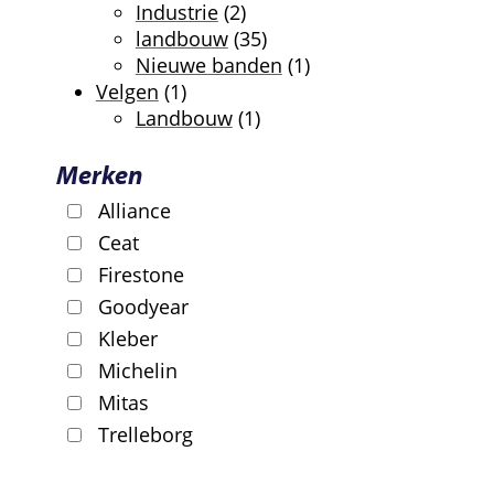
producten
2
Industrie
2
producten
35
landbouw
35
producten
1
Nieuwe banden
1
1
product
Velgen
1
product
1
Landbouw
1
product
Merken
Alliance
Ceat
Firestone
Goodyear
Kleber
Michelin
Mitas
Trelleborg