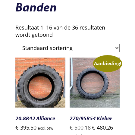
Banden
Resultaat 1–16 van de 36 resultaten
wordt getoond
Aanbieding!
20.8R42 Alliance
270/95R54 Kleber
Oorspronkelijke
Huidige
€
395,50
€
500,18
€
480,26
excl. btw
prijs
prijs