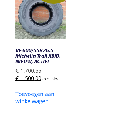
VF 600/55R26.5
Michelin Trail XBIB,
NIEUW, ACTIE!
Oorspronkelijke
€
1.700,65
prijs
Huidige
€
1.500,00
excl. btw
was:
prijs
€ 1.700,65.
is:
Toevoegen aan
€ 1.500,00.
winkelwagen