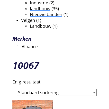
producten
2
Industrie
2
producten
35
landbouw
35
producten
1
Nieuwe banden
1
1
product
Velgen
1
product
1
Landbouw
1
product
Merken
Alliance
10067
Enig resultaat