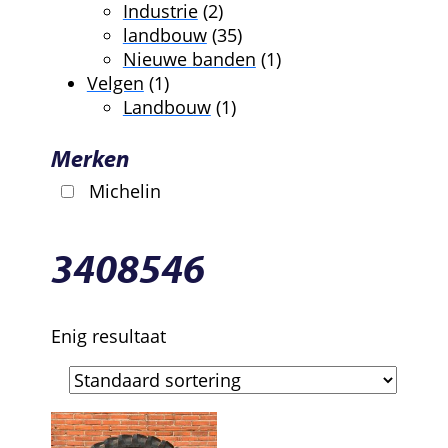
producten
2
Industrie
2
producten
35
landbouw
35
producten
1
Nieuwe banden
1
1
product
Velgen
1
product
1
Landbouw
1
product
Merken
Michelin
3408546
Enig resultaat