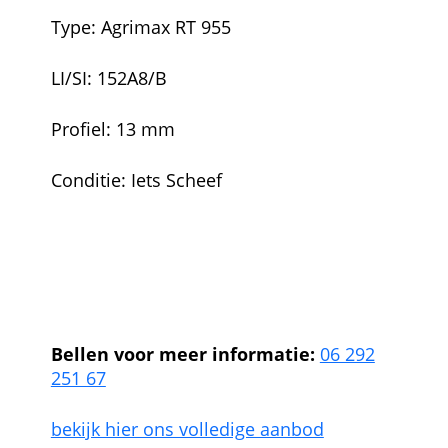
Type: Agrimax RT 955
LI/SI: 152A8/B
Profiel: 13 mm
Conditie: Iets Scheef
340/85R48 BKT 34 0/85R48
BKT340/85R48 BKT340/85R48
BKT340/85R48 BKT340/85R48
BKT340/85R48 BKT
Bellen voor meer informatie:
06 292
251 67
bekijk hier ons volledige aanbod