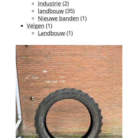
producten
2
Industrie
2
producten
35
landbouw
35
producten
1
Nieuwe banden
1
1
product
Velgen
1
product
1
Landbouw
1
product