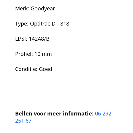
Merk: Goodyear
Type: Optitrac DT-818
LI/SI: 142A8/B
Profiel: 10 mm
Conditie: Goed
540/65R28 Goodyear540/65R28
Goodyear540/65R28 Goodyear540/65R28
Goodyear540/65R28 Goodyear
Bellen voor meer informatie:
06 292
251 67