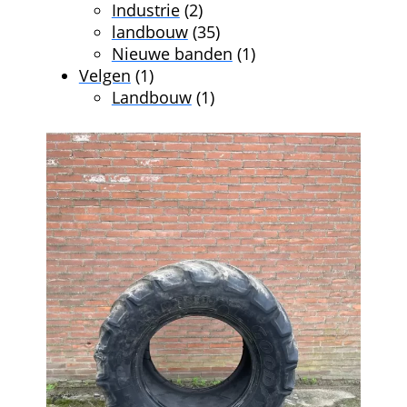
producten
2
Industrie
2
producten
35
landbouw
35
producten
1
Nieuwe banden
1
1
product
Velgen
1
product
1
Landbouw
1
product